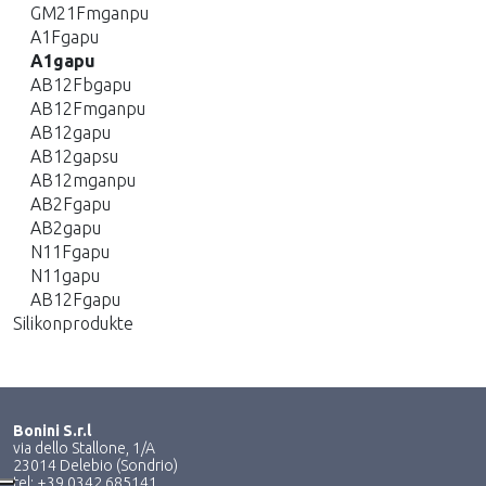
GM21Fmganpu
A1Fgapu
A1gapu
AB12Fbgapu
AB12Fmganpu
AB12gapu
AB12gapsu
AB12mganpu
AB2Fgapu
AB2gapu
N11Fgapu
N11gapu
AB12Fgapu
Silikonprodukte
Bonini S.r.l
via dello Stallone, 1/A
23014 Delebio (Sondrio)
tel: +39 0342 685141