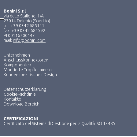
Bonini S.r.l
via dello Stallone, 1/A
23014 Delebio (Sondrio)
tel: +39 0342 685141
fax: +39 0342 684592
PI 00116700147
mail:
info@bonini.com
Unternehmen
Anschlusskonnektoren
Komponenten
Montierte Tropfkammern
Kundenspezifisches Design
Datenschutzerklärung
Cookie-Richtlinie
Kontakte
Download-Bereich
CERTIFICAZIONI
Certificato del Sistema di Gestione per la Qualità ISO 13485