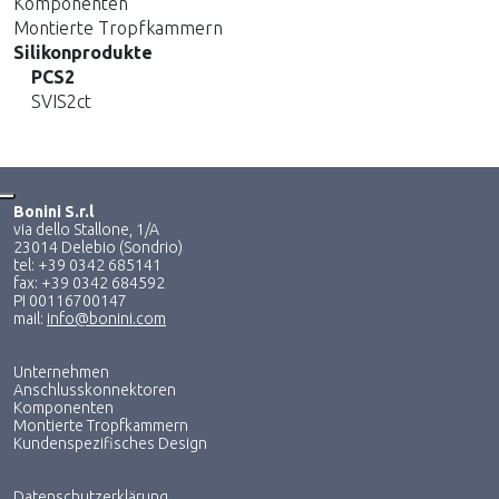
Komponenten
Montierte Tropfkammern
Silikonprodukte
PCS2
SVIS2ct
Bonini S.r.l
via dello Stallone, 1/A
23014 Delebio (Sondrio)
tel: +39 0342 685141
fax: +39 0342 684592
PI 00116700147
mail:
info@bonini.com
Unternehmen
Anschlusskonnektoren
Komponenten
Montierte Tropfkammern
Kundenspezifisches Design
Datenschutzerklärung