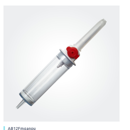
AB12Fmganpu