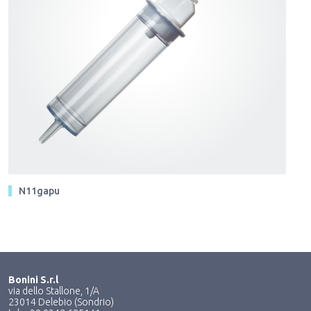
N11gapu
Bonini S.r.l
via dello Stallone, 1/A
23014 Delebio (Sondrio)