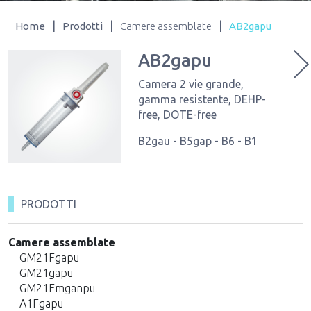
|
|
|
Home
Prodotti
Camere assemblate
AB2gapu
AB2gapu
Camera 2 vie grande,
gamma resistente, DEHP-
free, DOTE-free
B2gau - B5gap - B6 - B1
PRODOTTI
Camere assemblate
GM21Fgapu
GM21gapu
GM21Fmganpu
A1Fgapu