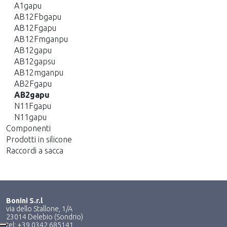
A1gapu
AB12Fbgapu
AB12Fgapu
AB12Fmganpu
AB12gapu
AB12gapsu
AB12mganpu
AB2Fgapu
AB2gapu
N11Fgapu
N11gapu
Componenti
Prodotti in silicone
Raccordi a sacca
Bonini S.r.l
via dello Stallone, 1/A
23014 Delebio (Sondrio)
tel: +39 0342 685141