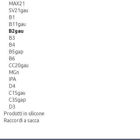
MAX21
SV21gau
B1
B11gau
B2gau
B3
B4
B5gap
B6
CC20gau
MGn
IPA
D4
C1Sgau
C3Sgap
D3
Prodotti in silicone
Raccordi a sacca