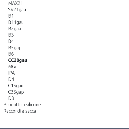
MAX21
SV21gau
B1
B11gau
B2gau
B3
B4
B5gap
B6
CC20gau
MGn
IPA
D4
C1Sgau
C3Sgap
D3
Prodotti in silicone
Raccordi a sacca