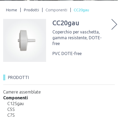
|
|
|
Home
Prodotti
Componenti
CC20gau
CC20gau
Coperchio per vaschetta,
gamma resistente, DOTE-
free
PVC DOTE-free
PRODOTTI
Camere assemblate
Componenti
C12Sgau
C5S
C7S