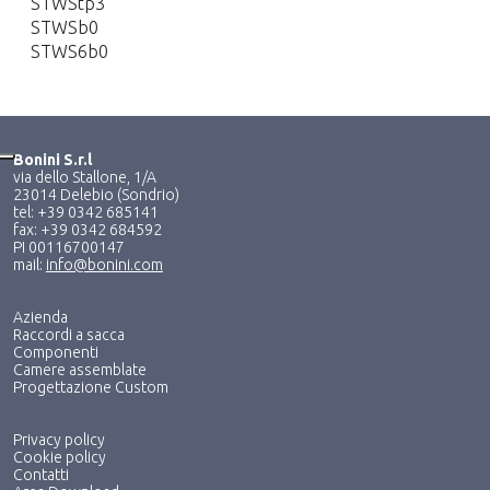
STWStp3
STWSb0
STWS6b0
Bonini S.r.l
via dello Stallone, 1/A
23014 Delebio (Sondrio)
tel: +39 0342 685141
fax: +39 0342 684592
PI 00116700147
mail:
info@bonini.com
Azienda
Raccordi a sacca
Componenti
Camere assemblate
Progettazione Custom
Privacy policy
Cookie policy
Contatti