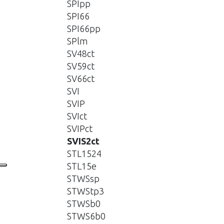
SPIpp
SPI66
SPI66pp
SPlm
SV48ct
SV59ct
SV66ct
SVI
SVIP
SVIct
SVIPct
SVIS2ct
STL1524
STL15e
STWSsp
STWStp3
STWSb0
STWS6b0